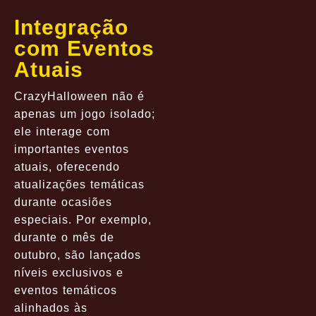
Integração
com Eventos
Atuais
CrazyHalloween não é
apenas um jogo isolado;
ele interage com
importantes eventos
atuais, oferecendo
atualizações temáticas
durante ocasiões
especiais. Por exemplo,
durante o mês de
outubro, são lançados
níveis exclusivos e
eventos temáticos
alinhados às