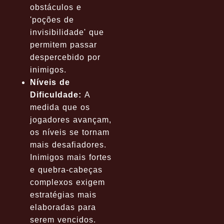
obstáculos e
'poções de
invisibilidade' que
permitem passar
despercebido por
inimigos.
Níveis de
Dificuldade:
A
medida que os
jogadores avançam,
os níveis se tornam
mais desafiadores.
Inimigos mais fortes
e quebra-cabeças
complexos exigem
estratégias mais
elaboradas para
serem vencidos.