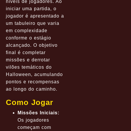
níveis de jogadores. Ao
iniciar uma partida, o
jogador é apresentado a
um tabuleiro que varia
em complexidade
conforme o estágio
alcançado. O objetivo
final é completar
missões e derrotar
vilões temáticos do
Halloween, acumulando
pontos e recompensas
ao longo do caminho.
Como Jogar
Missões Iniciais:
Os jogadores
começam com