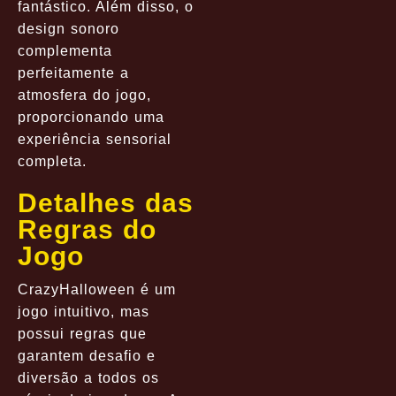
fantástico. Além disso, o
design sonoro
complementa
perfeitamente a
atmosfera do jogo,
proporcionando uma
experiência sensorial
completa.
Detalhes das
Regras do
Jogo
CrazyHalloween é um
jogo intuitivo, mas
possui regras que
garantem desafio e
diversão a todos os