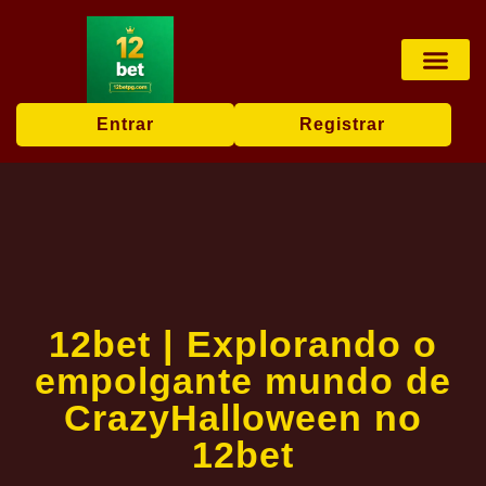
Jogos de loteria
Jogos de pesca
Loteria online
Transmissão ao vi
Eventos exc
Notícias do Setor
Entrar
Registrar
12bet | Explorando o
empolgante mundo de
CrazyHalloween no
12bet