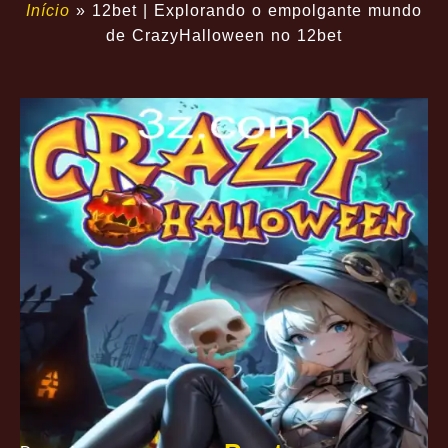
Início
»
12bet | Explorando o empolgante mundo
de CrazyHalloween no 12bet