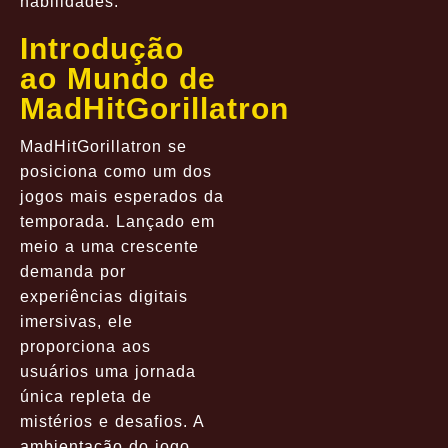
habilidades.
Introdução
ao Mundo de
MadHitGorillatron
MadHitGorillatron se
posiciona como um dos
jogos mais esperados da
temporada. Lançado em
meio a uma crescente
demanda por
experiências digitais
imersivas, ele
proporciona aos
usuários uma jornada
única repleta de
mistérios e desafios. A
ambientação do jogo