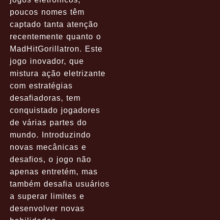
poucos nomes têm
captado tanta atenção
recentemente quanto o
MadHitGorillatron. Este
jogo inovador, que
mistura ação eletrizante
com estratégias
desafiadoras, tem
conquistado jogadores
de várias partes do
mundo. Introduzindo
novas mecânicas e
desafios, o jogo não
apenas entretém, mas
também desafia usuários
a superar limites e
desenvolver novas