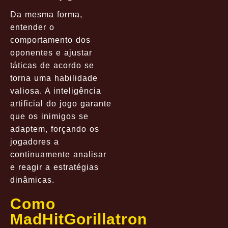
Da mesma forma,
entender o
comportamento dos
oponentes e ajustar
táticas de acordo se
torna uma habilidade
valiosa. A inteligência
artificial do jogo garante
que os inimigos se
adaptem, forçando os
jogadores a
continuamente analisar
e reagir a estratégias
dinâmicas.
Como
MadHitGorillatron