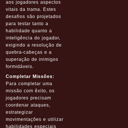
aos jogadores aspectos
vitais da trama. Estes
desafios são projetados
para testar tanto a
habilidade quanto a
inteligência do jogador,
exigindo a resolução de
quebra-cabeças e a
superação de inimigos
formidáveis.
Completar Missões:
Para completar uma
missão com êxito, os
jogadores precisam
coordenar ataques,
estrategizar
movimentações e utilizar
habilidades especiais