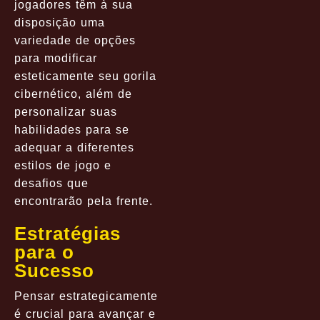
jogadores têm à sua
disposição uma
variedade de opções
para modificar
esteticamente seu gorila
cibernético, além de
personalizar suas
habilidades para se
adequar a diferentes
estilos de jogo e
desafios que
encontrarão pela frente.
Estratégias
para o
Sucesso
Pensar estrategicamente
é crucial para avançar e