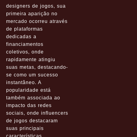
designers de jogos, sua
primeira aparição no
mercado ocorreu através
de plataformas
dedicadas a
financiamentos
coletivos, onde
rapidamente atingiu
suas metas, destacando-
se como um sucesso
instantâneo. A
popularidade está
também associada ao
impacto das redes
sociais, onde influencers
de jogos destacaram
suas principais
características.