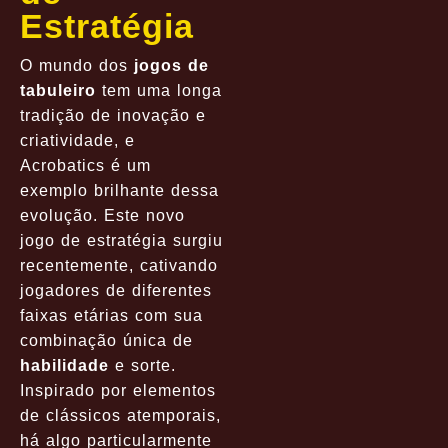
Estratégia
O mundo dos
jogos de
tabuleiro
tem uma longa
tradição de inovação e
criatividade, e
Acrobatics
é um
exemplo brilhante dessa
evolução. Este novo
jogo de estratégia surgiu
recentemente, cativando
jogadores de diferentes
faixas etárias com sua
combinação única de
habilidade
e sorte.
Inspirado por elementos
de clássicos atemporais,
há algo particularmente