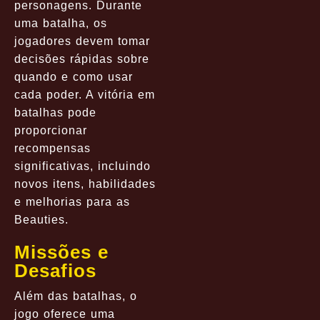
personagens. Durante
uma batalha, os
jogadores devem tomar
decisões rápidas sobre
quando e como usar
cada poder. A vitória em
batalhas pode
proporcionar
recompensas
significativas, incluindo
novos itens, habilidades
e melhorias para as
Beauties.
Missões e
Desafios
Além das batalhas, o
jogo oferece uma