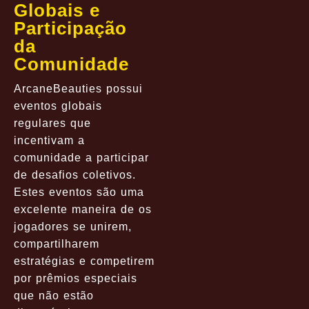
Globais e
Participação
da
Comunidade
ArcaneBeauties possui
eventos globais
regulares que
incentivam a
comunidade a participar
de desafios coletivos.
Estes eventos são uma
excelente maneira de os
jogadores se unirem,
compartilharem
estratégias e competirem
por prêmios especiais
que não estão