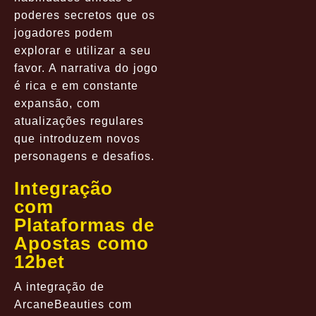
poderes secretos que os
jogadores podem
explorar e utilizar a seu
favor. A narrativa do jogo
é rica e em constante
expansão, com
atualizações regulares
que introduzem novos
personagens e desafios.
Integração
com
Plataformas de
Apostas como
12bet
A integração de
ArcaneBeauties com