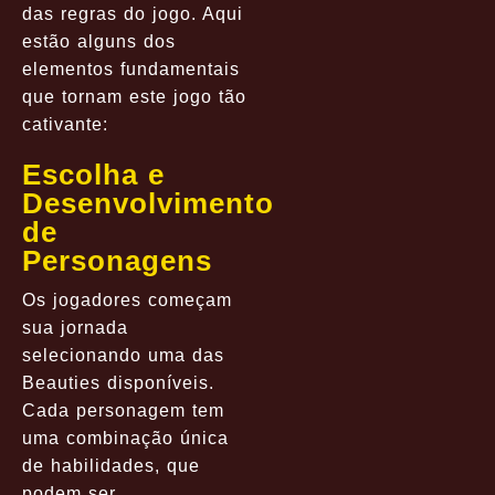
das regras do jogo. Aqui
estão alguns dos
elementos fundamentais
que tornam este jogo tão
cativante:
Escolha e
Desenvolvimento
de
Personagens
Os jogadores começam
sua jornada
selecionando uma das
Beauties disponíveis.
Cada personagem tem
uma combinação única
de habilidades, que
podem ser