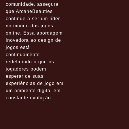
comunidade, assegura
que ArcaneBeauties
continue a ser um líder
no mundo dos jogos
online. Essa abordagem
inovadora ao design de
jogos está
continuamente
redefinindo o que os
jogadores podem
esperar de suas
experiências de jogo em
um ambiente digital em
constante evolução.