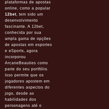
plataformas de apostas
online, como a popular
12bet
, tem sido um
desenvolvimento
fascinante. A 12bet,
conhecida por sua
ampla gama de opções
de apostas em esportes
e eSports, agora
incorporou
ArcaneBeauties como
parte do seu portfólio.
Isso permite que os
jogadores apostem em
diferentes aspectos do
jogo, desde as
habilidades dos
personagens até o