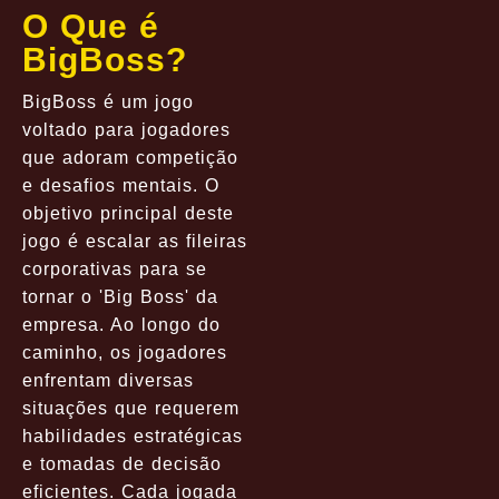
O Que é
BigBoss?
BigBoss é um jogo
voltado para jogadores
que adoram competição
e desafios mentais. O
objetivo principal deste
jogo é escalar as fileiras
corporativas para se
tornar o 'Big Boss' da
empresa. Ao longo do
caminho, os jogadores
enfrentam diversas
situações que requerem
habilidades estratégicas
e tomadas de decisão
eficientes. Cada jogada