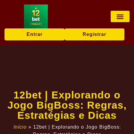
Jogos de loteria
Jogos de pesca
Loteria online
Transmissão ao vi
Eventos exc
Notícias do Setor
Entrar
Registrar
12bet | Explorando o
Jogo BigBoss: Regras,
Estratégias e Dicas
Início
»
12bet | Explorando o Jogo BigBoss: