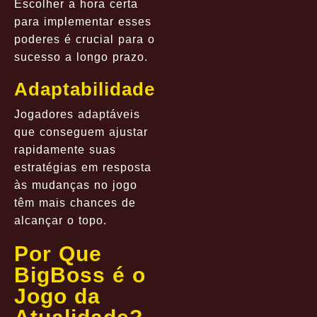
Escolher a hora certa
para implementar esses
poderes é crucial para o
sucesso a longo prazo.
Adaptabilidade
Jogadores adaptáveis
que conseguem ajustar
rapidamente suas
estratégias em resposta
às mudanças no jogo
têm mais chances de
alcançar o topo.
Por Que
BigBoss é o
Jogo da