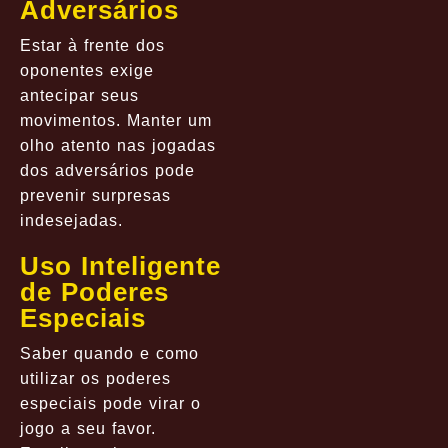
Adversários
Estar à frente dos
oponentes exige
antecipar seus
movimentos. Manter um
olho atento nas jogadas
dos adversários pode
prevenir surpresas
indesejadas.
Uso Inteligente
de Poderes
Especiais
Saber quando e como
utilizar os poderes
especiais pode virar o
jogo a seu favor.