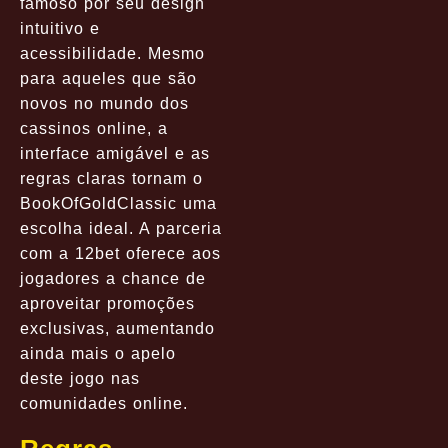
famoso por seu design
intuitivo e
acessibilidade. Mesmo
para aqueles que são
novos no mundo dos
cassinos online, a
interface amigável e as
regras claras tornam o
BookOfGoldClassic uma
escolha ideal. A parceria
com a 12bet oferece aos
jogadores a chance de
aproveitar promoções
exclusivas, aumentando
ainda mais o apelo
deste jogo nas
comunidades online.