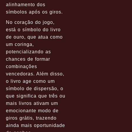
alinhamento dos
símbolos após os giros.
No coração do jogo,
está o símbolo do
livro
de ouro
, que atua como
um coringa,
potencializando as
chances de formar
combinações
vencedoras. Além disso,
o livro age como um
símbolo de dispersão, o
que significa que três ou
mais livros ativam um
emocionante modo de
giros grátis, trazendo
ainda mais oportunidade