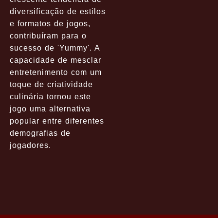
diversificação de estilos
e formatos de jogos,
contribuíram para o
sucesso de 'Yummy'. A
capacidade de mesclar
entretenimento com um
toque de criatividade
culinária tornou este
jogo uma alternativa
popular entre diferentes
demografias de
jogadores.