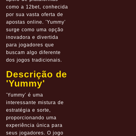
como a 12bet, conhecida
por sua vasta oferta de
apostas online. 'Yummy'
surge como uma opção
inovadora e divertida
para jogadores que
buscam algo diferente
dos jogos tradicionais.
Descrição de
'Yummy'
'Yummy' é uma
interessante mistura de
estratégia e sorte,
proporcionando uma
experiência única para
seus jogadores. O jogo