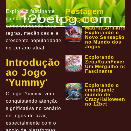
Postagem
Explore o fascinante
Recente
mundo do jogo 'Yummy',
compreendendo suas
MadHitGorillatron:
Explorando o
regras, mecânicas e a
Novo Sensação
crescente popularidade
no Mundo dos
Jogos
no cenário atual.
Explorando
Introdução
ZeusRushFeverDe
Um Mergulho no 
ao Jogo
Fascinante
'Yummy'
Explorando o
empolgante
O jogo 'Yummy' vem
mundo de
CrazyHalloween
conquistando atenção
no 12bet
significativa no cenário
de jogos de azar,
especialmente com o
apoio de plataformas