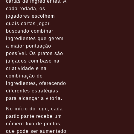
cartas de ingredientes. A
cada rodada, os
jogadores escolhem
quais cartas jogar,
buscando combinar
ingredientes que gerem
a maior pontuação
possível. Os pratos são
julgados com base na
criatividade e na
combinação de
ingredientes, oferecendo
diferentes estratégias
para alcançar a vitória.
No início do jogo, cada
participante recebe um
número fixo de pontos,
que pode ser aumentado